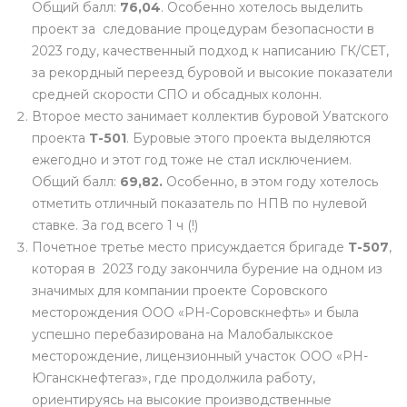
Общий балл:
76,04
. Особенно хотелось выделить
проект за следование процедурам безопасности в
2023 году, качественный подход к написанию ГК/СЕТ,
за рекордный переезд буровой и высокие показатели
средней скорости СПО и обсадных колонн.
Второе место занимает коллектив буровой Уватского
проекта
Т-501
. Буровые этого проекта выделяются
ежегодно и этот год тоже не стал исключением.
Общий балл:
69,82.
Особенно, в этом году хотелось
отметить отличный показатель по НПВ по нулевой
ставке. За год всего 1 ч (!)
Почетное третье место присуждается бригаде
Т-507
,
которая в 2023 году закончила бурение на одном из
значимых для компании проекте Соровского
месторождения ООО «РН-Соровскнефть» и была
успешно перебазирована на Малобалыкское
месторождение, лицензионный участок ООО «РН-
Юганскнефтегаз», где продолжила работу,
ориентируясь на высокие производственные