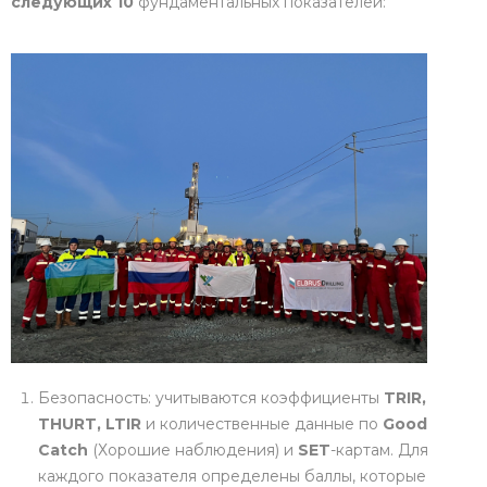
следующих 10
фундаментальных показателей:
Безопасность: учитываются коэффициенты
TRIR,
THURT, LTIR
и количественные данные по
Good
Catch
(Хорошие наблюдения) и
SET
-картам. Для
каждого показателя определены баллы, которые